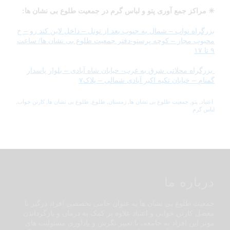
✳ مراکز جمع آوری پتو و لباس گرم در جمعیت طلوع بی نشان ها:
بزرگراه نواب – شمال به جنوب بعد از تونل – داخل لاین کند رو – خ
محبوب مجاز – کوچه پرستو-دفتر جمعیت طلوع بی نشان ها/ ساعت
۹ تا ۱۷
بزرگراه محلاتی شرق به غرب- خیابان شاه آبادی – بلوار پاسدار
گمنام – خیابان تکیه اکبر آبادی شمالی – پلاک۷
اعتیاد
,
پتو
,
جمعیت طلوع بی نشان ها
,
زمستان
,
طلوع
,
طلوع بی نشان ها
,
کارتن خواب
,
لباس گرم
درباره ما
جمعیت طلوع بی نشان ها به عنوان حامی تخصصی افراد درگیر با
معضل کارتن خوابی و اعتیاد علاوه بر کمک به درمان و بازگرداندن
موثر این افراد به جامعه، با تغییر نگرش و یادآوری مسئولیت های