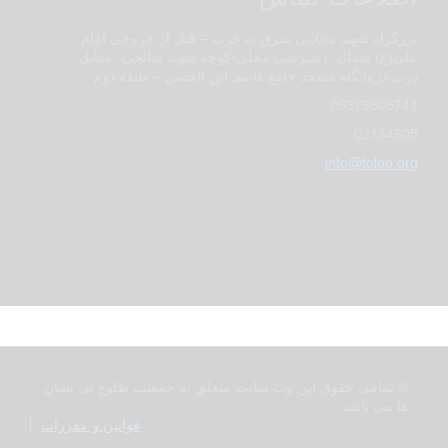
بزرگراه شهید محلاتی شرق به غرب – قبل از خروجی امام
علی(ع) شمال- دسترسی محلی-کوچه شهید صالحی- مقابل
درب درمانگاه مسجد جامع قاسم ابن الحسن – طبقه دوم
09379505741
02134605
info@toloo.org
© تمامی حقوق این وب سایت متعلق به جمعیت طلوع بی نشان
ها می باشد.
قوانین و مقررات