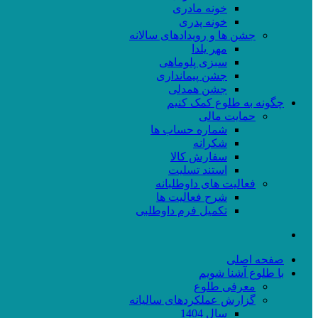
خونه مادری
خونه پدری
جشن ها و رویدادهای سالانه
مهر یلدا
سبزی پلوماهی
جشن پیمانداری
جشن همدلی
چگونه به طلوع کمک کنیم
حمایت مالی
شماره حساب ها
شکرانه
سفارش کالا
استند تسلیت
فعالیت های داوطلبانه
شرح فعالیت ها
تکمیل فرم داوطلبی
صفحه اصلی
با طلوع آشنا شویم
معرفی طلوع
گزارش عملکردهای سالیانه
سال 1404