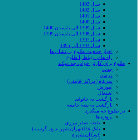
سال 1403
سال 1402
سال 1401
سال 1400
سال 1399 الی تابستان 1400
سال 1398 الی تابستان 1399
سال 1397
سال 1393 الی 1395
اخبار جمعیت طلوع بی نشان ها
راه های ارتباط با طلوع
طلوع برای کارتن خواب چه میکند
جذب
درمان
سرپناه (مراکز اقامتی)
آموزش
اشتغال
بازگشت به خانواده
بازگشت به بدنه جامعه
در طلوع چه میگذرد
پروژه ها
نقطه صفر مرزی
بانک غذا (تهران شهر بدون گرسنه)
کودکان شهرم