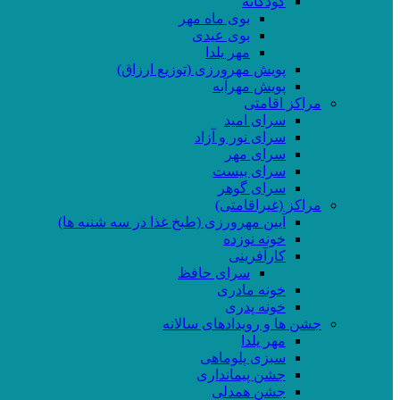
کودکانه
بوی ماه مهر
بوی عیدی
مهر یلدا
پویش مهرورزی (توزیع ارزاق)
پویش مهرآبه
مراکز اقامتی
سرای امید
سرای نور و آزاد
سرای مهر
سرای بیست
سرای گوهر
مراکز (غیراقامتی)
آیین مهرورزی (طبخ غذا در سه شنبه ها)
خونه نوزده
کارآفرینی
سرای حافظ
خونه مادری
خونه پدری
جشن ها و رویدادهای سالانه
مهر یلدا
سبزی پلوماهی
جشن پیمانداری
جشن همدلی