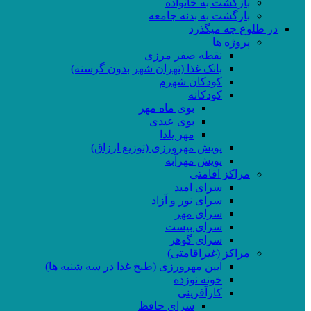
بازگشت به خانواده
بازگشت به بدنه جامعه
در طلوع چه میگذرد
پروژه ها
نقطه صفر مرزی
بانک غذا (تهران شهر بدون گرسنه)
کودکان شهرم
کودکانه
بوی ماه مهر
بوی عیدی
مهر یلدا
پویش مهرورزی (توزیع ارزاق)
پویش مهرآبه
مراکز اقامتی
سرای امید
سرای نور و آزاد
سرای مهر
سرای بیست
سرای گوهر
مراکز (غیراقامتی)
آیین مهرورزی (طبخ غذا در سه شنبه ها)
خونه نوزده
کارآفرینی
سرای حافظ