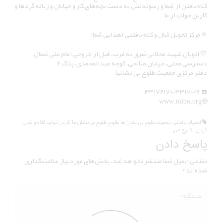
کلاه بافتن از شما و رسوندنش به دست بچه‌های کار و خیابان و زباله گردها و
کارتن خواب از ما
✳ مرکز تحویل شال و کلاه بافتنی اهدایی شما:
💛 اتوبان شهید محلاتی شرق به غرب، قبل از خروجی امام علی شمال،
دسترسی محلی، خیابان صالحی، کوچه عبدالمحمدی، پلاک ۶
دفتر مرکزی جمعیت طلوع بی نشانها
☎️ ۳۳۱۷۲۱۷۱-۳۳۱۷۰۰۱۶
🌐 www.toloo.org
اعتیاد
,
بافتنی
,
جمعیت طلوع بی نشان ها
,
طلوع
,
طلوع بی نشان ها
,
کارتن خواب
,
کلاه و شال
گردن
,
یک رج مهر
پاسخ دادن
نشانی ایمیل شما منتشر نخواهد شد.
بخش‌های موردنیاز علامت‌گذاری
شده‌اند
*