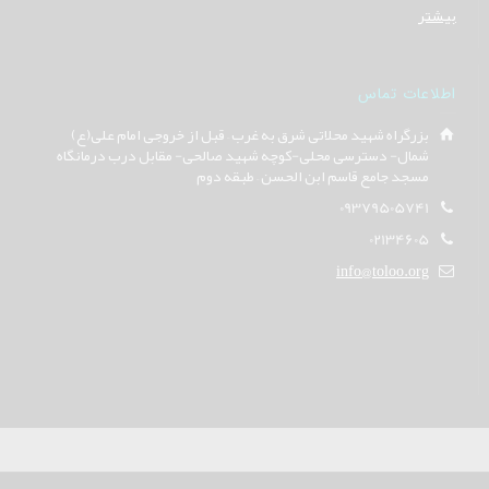
بیشتر
اطلاعات تماس
بزرگراه شهید محلاتی شرق به غرب – قبل از خروجی امام علی(ع)
شمال- دسترسی محلی-کوچه شهید صالحی- مقابل درب درمانگاه
مسجد جامع قاسم ابن الحسن – طبقه دوم
09379505741
02134605
info@toloo.org