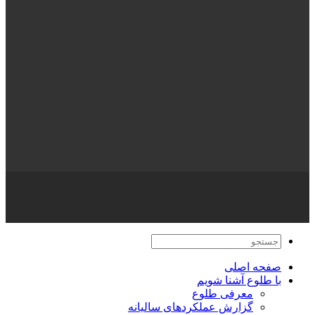
گزارش سیل بند سیستان و بلوچستان
بیشتر
اطلاعات تماس
بزرگراه شهید محلاتی شرق به غرب – قبل از خروجی امام علی(ع)
شمال- دسترسی محلی-کوچه شهید صالحی- مقابل درب درمانگاه
مسجد جامع قاسم ابن الحسن – طبقه دوم
09379505741
02134605
info@toloo.org
© تمامی حقوق این وب سایت متعلق به جمعیت طلوع بی نشان ها
می باشد.
قوانین و مقررات
صفحه اصلی
با طلوع آشنا شویم
معرفی طلوع
گزارش عملکردهای سالیانه