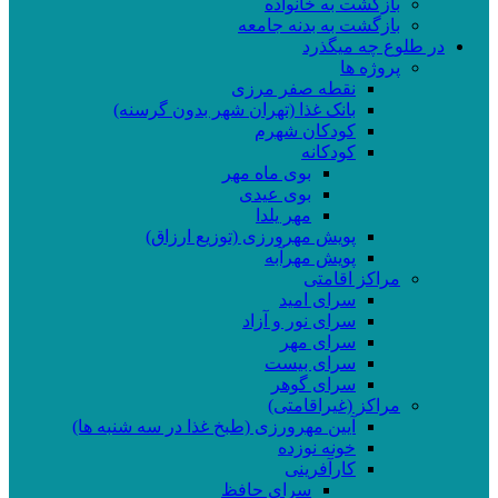
بازگشت به خانواده
بازگشت به بدنه جامعه
در طلوع چه میگذرد
پروژه ها
نقطه صفر مرزی
بانک غذا (تهران شهر بدون گرسنه)
کودکان شهرم
کودکانه
بوی ماه مهر
بوی عیدی
مهر یلدا
پویش مهرورزی (توزیع ارزاق)
پویش مهرآبه
مراکز اقامتی
سرای امید
سرای نور و آزاد
سرای مهر
سرای بیست
سرای گوهر
مراکز (غیراقامتی)
آیین مهرورزی (طبخ غذا در سه شنبه ها)
خونه نوزده
کارآفرینی
سرای حافظ