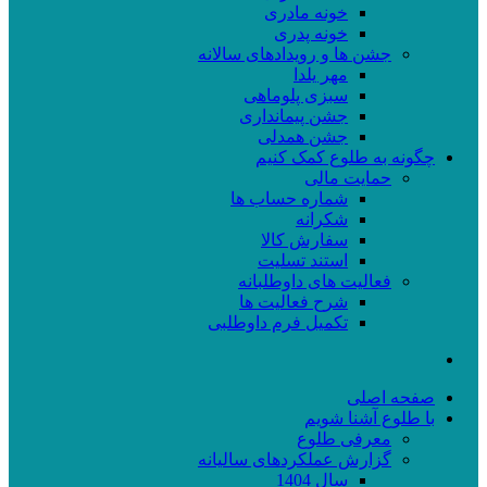
خونه مادری
خونه پدری
جشن ها و رویدادهای سالانه
مهر یلدا
سبزی پلوماهی
جشن پیمانداری
جشن همدلی
چگونه به طلوع کمک کنیم
حمایت مالی
شماره حساب ها
شکرانه
سفارش کالا
استند تسلیت
فعالیت های داوطلبانه
شرح فعالیت ها
تکمیل فرم داوطلبی
صفحه اصلی
با طلوع آشنا شویم
معرفی طلوع
گزارش عملکردهای سالیانه
سال 1404