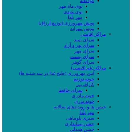
کودکانه
بوی ماه مهر
بوی عیدی
مهر یلدا
پویش مهرورزی (توزیع ارزاق)
پویش مهرآبه
مراکز اقامتی
سرای امید
سرای نور و آزاد
سرای مهر
سرای بیست
سرای گوهر
مراکز (غیراقامتی)
آیین مهرورزی (طبخ غذا در سه شنبه ها)
خونه نوزده
کارآفرینی
سرای حافظ
خونه مادری
خونه پدری
جشن ها و رویدادهای سالانه
مهر یلدا
سبزی پلوماهی
جشن پیمانداری
جشن همدلی