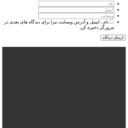
نام ، ایمیل و آدرس وبسایت مرا برای دیدگاه های بعدی در
مرورگر ذخیره کن.
درباره ما
جمعیت طلوع بی نشان ها به عنوان حامی تخصصی افراد درگیر با
معضل کارتن خوابی و اعتیاد علاوه بر کمک به درمان و بازگرداندن
موثر این افراد به جامعه، با تغییر نگرش و یادآوری مسئولیت های
فردی نسبت به آسیب دیدگان اجتماعی و مسئله بی خانمانی پایگاهی
برای حضور آگاهانه افراد جامعه است.
آرشیو اخبار
معرفی بلال خان
تعطیل شدن سرای گوهر
آغاز پروژه بچه های صفر مرزی 1405