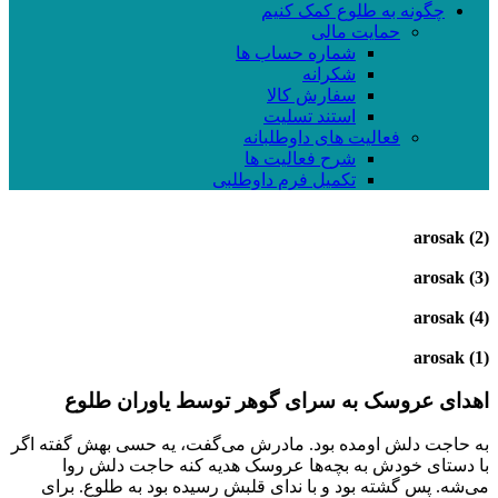
چگونه به طلوع کمک کنیم
حمایت مالی
شماره حساب ها
شکرانه
سفارش کالا
استند تسلیت
فعالیت های داوطلبانه
شرح فعالیت ها
تکمیل فرم داوطلبی
arosak (2)
arosak (3)
arosak (4)
arosak (1)
اهدای عروسک به سرای گوهر توسط یاوران طلوع
به حاجت دلش اومده بود. مادرش می‌گفت، یه حسی بهش گفته اگر
با دستای خودش به بچه‌ها عروسک هدیه کنه حاجت دلش روا
می‌شه. پس گشته بود و با ندای قلبش رسیده بود به طلوع. برای