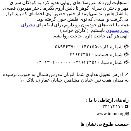
استجابت این دعا عروسک‌های زیبایی هدیه کرد به کودکان سرای
مهر و دختران سرای گوهر تا دلش آروم بگیره. دختر مهربون قصه‌ی
ما اشک‌هاش بند نمی‌اومد از حس حضور توی لحظه‌ای که باید قرار
می‌گرفت و امیدی که توی قلبش جون گرفته بود.
همه ما قصه‌های خودمون رو داریم برای اینکه پای
دخترای
سرزمینمون
بایستیم. ( کارتن خواب )
الهی هر کی حاجت داره، حاجت روا بشه.
💳 شماره کارت:۵٨٩۴۶٣٧٠٠٠١۴٢١۵۵
💳 شماره حساب: ٣١۶٢۴۴۵١٠
💳 شماره شبا: ٠۴٠١٣٠١٠٠٠٠٠٠٠٠٣١۶٢۴۴۵١٠
📌 آدرس تحویل هدایای شما: اتوبان مدرس شمال به جنوب، نرسیده
به میدان هفت تیر، خیابان مشاهیر، خیابان غفاری، پلاک ١٠
راه های ارتباطی با ما :
☎️ ۳۳۱۷۲۱۷۱
🌐 www.toloo.org
جمعیت طلوع بی نشان ها