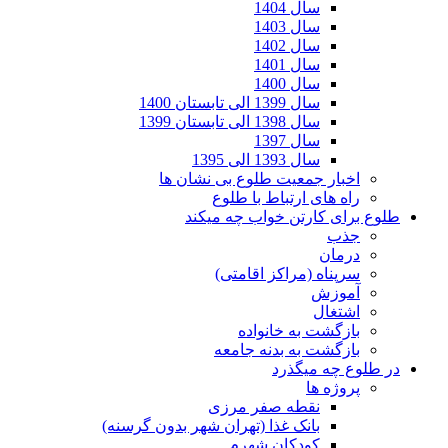
سال 1404
سال 1403
سال 1402
سال 1401
سال 1400
سال 1399 الی تابستان 1400
سال 1398 الی تابستان 1399
سال 1397
سال 1393 الی 1395
اخبار جمعیت طلوع بی نشان ها
راه های ارتباط با طلوع
طلوع برای کارتن خواب چه میکند
جذب
درمان
سرپناه (مراکز اقامتی)
آموزش
اشتغال
بازگشت به خانواده
بازگشت به بدنه جامعه
در طلوع چه میگذرد
پروژه ها
نقطه صفر مرزی
بانک غذا (تهران شهر بدون گرسنه)
کودکان شهرم