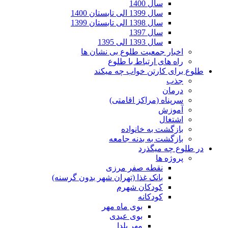
سال 1400
سال 1399 الی تابستان 1400
سال 1398 الی تابستان 1399
سال 1397
سال 1393 الی 1395
اخبار جمعیت طلوع بی نشان ها
راه های ارتباط با طلوع
طلوع برای کارتن خواب چه میکند
جذب
درمان
سرپناه (مراکز اقامتی)
آموزش
اشتغال
بازگشت به خانواده
بازگشت به بدنه جامعه
در طلوع چه میگذرد
پروژه ها
نقطه صفر مرزی
بانک غذا (تهران شهر بدون گرسنه)
کودکان شهرم
کودکانه
بوی ماه مهر
بوی عیدی
مهر یلدا