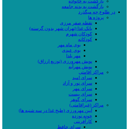
بازگشت به خانواده
بازگشت به بدنه جامعه
در طلوع چه میگذرد
پروژه ها
نقطه صفر مرزی
بانک غذا (تهران شهر بدون گرسنه)
کودکان شهرم
کودکانه
بوی ماه مهر
بوی عیدی
مهر یلدا
پویش مهرورزی (توزیع ارزاق)
پویش مهرآبه
مراکز اقامتی
سرای امید
سرای نور و آزاد
سرای مهر
سرای بیست
سرای گوهر
مراکز (غیراقامتی)
آیین مهرورزی (طبخ غذا در سه شنبه ها)
خونه نوزده
کارآفرینی
سرای حافظ