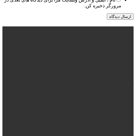
مرورگر ذخیره کن.
درباره ما
جمعیت طلوع بی نشان ها به عنوان حامی تخصصی افراد درگیر با
معضل کارتن خوابی و اعتیاد علاوه بر کمک به درمان و بازگرداندن
موثر این افراد به جامعه، با تغییر نگرش و یادآوری مسئولیت های
فردی نسبت به آسیب دیدگان اجتماعی و مسئله بی خانمانی پایگاهی
برای حضور آگاهانه افراد جامعه است.
آرشیو اخبار
معرفی بلال خان
تعطیل شدن سرای گوهر
آغاز پروژه بچه های صفر مرزی 1405
گزارش سیل بند سیستان و بلوچستان
بیشتر