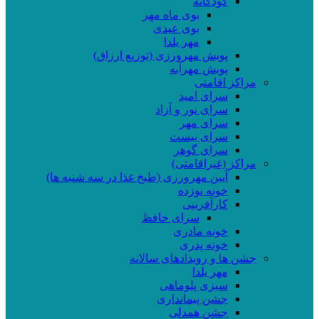
کودکانه
بوی ماه مهر
بوی عیدی
مهر یلدا
پویش مهرورزی (توزیع ارزاق)
پویش مهرآبه
مراکز اقامتی
سرای امید
سرای نور و آزاد
سرای مهر
سرای بیست
سرای گوهر
مراکز (غیراقامتی)
آیین مهرورزی (طبخ غذا در سه شنبه ها)
خونه نوزده
کارآفرینی
سرای حافظ
خونه مادری
خونه پدری
جشن ها و رویدادهای سالانه
مهر یلدا
سبزی پلوماهی
جشن پیمانداری
جشن همدلی