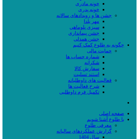
خونه مادری
خونه پدری
جشن ها و رویدادهای سالانه
مهر یلدا
سبزی پلوماهی
جشن پیمانداری
جشن همدلی
چگونه به طلوع کمک کنیم
حمایت مالی
شماره حساب ها
شکرانه
سفارش کالا
استند تسلیت
فعالیت های داوطلبانه
شرح فعالیت ها
تکمیل فرم داوطلبی
صفحه اصلی
با طلوع آشنا شویم
معرفی طلوع
گزارش عملکردهای سالیانه
سال 1404