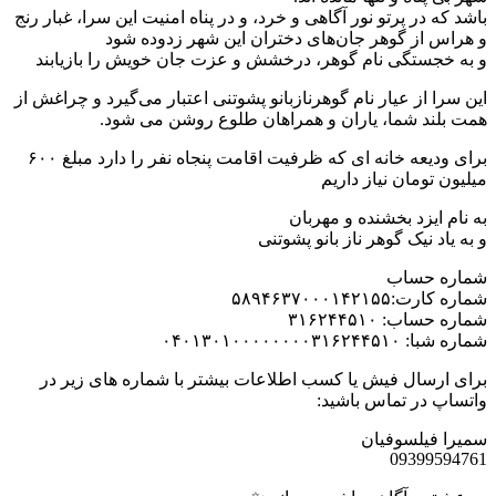
باشد که در پرتو نور آگاهی و خرد، و در پناه امنیت این سرا، غبار رنج
و هراس از گوهر جان‌های دختران این شهر زدوده شود
و به خجستگی نام گوهر، درخشش و عزت جان خویش را بازیابند
این سرا از عیار نام گوهرنازبانو پشوتنی اعتبار می‌گیرد و چراغش از
همت بلند شما، یاران و همراهان طلوع روشن می شود.
برای ودیعه خانه ای که ظرفیت اقامت پنجاه نفر را دارد مبلغ ۶۰۰
میلیون تومان نیاز داریم
به نام ایزد بخشنده و مهربان
و به یاد نیک گوهر ناز بانو پشوتنی
شماره حساب
شماره کارت:۵٨٩۴۶٣٧٠٠٠١۴٢١۵۵
شماره حساب: ٣١۶٢۴۴۵١٠
شماره شبا: ٠۴٠١٣٠١٠٠٠٠٠٠٠٠٣١۶٢۴۴۵١٠
برای ارسال فیش یا کسب اطلاعات بیشتر با شماره های زیر در
واتساپ در تماس باشید:
سمیرا فیلسوفیان
09399594761