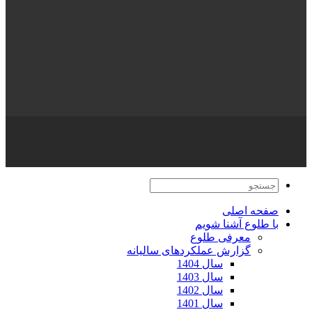
اطلاعات تماس
بزرگراه شهید محلاتی شرق به غرب – قبل از خروجی امام علی(ع)
شمال- دسترسی محلی-کوچه شهید صالحی- مقابل درب درمانگاه
مسجد جامع قاسم ابن الحسن – طبقه دوم
09379505741
02134605
info@toloo.org
© تمامی حقوق این وب سایت متعلق به جمعیت طلوع بی نشان ها
می باشد.
قوانین و مقررات
صفحه اصلی
با طلوع آشنا شویم
معرفی طلوع
گزارش عملکردهای سالیانه
سال 1404
سال 1403
سال 1402
سال 1401