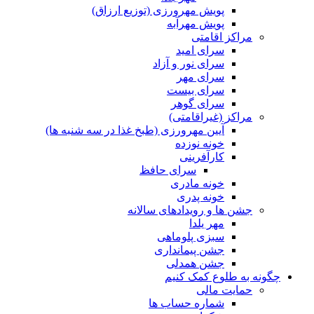
پویش مهرورزی (توزیع ارزاق)
پویش مهرآبه
مراکز اقامتی
سرای امید
سرای نور و آزاد
سرای مهر
سرای بیست
سرای گوهر
مراکز (غیراقامتی)
آیین مهرورزی (طبخ غذا در سه شنبه ها)
خونه نوزده
کارآفرینی
سرای حافظ
خونه مادری
خونه پدری
جشن ها و رویدادهای سالانه
مهر یلدا
سبزی پلوماهی
جشن پیمانداری
جشن همدلی
چگونه به طلوع کمک کنیم
حمایت مالی
شماره حساب ها