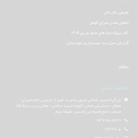
معرفی بلال خان
تعطیل شدن سرای گوهر
آغاز پروژه بچه های صفر مرزی 1405
گزارش سیل بند سیستان و بلوچستان
بیشتر
اطلاعات تماس
بزرگراه شهید محلاتی شرق به غرب – قبل از خروجی امام علی(ع)
شمال- دسترسی محلی-کوچه شهید صالحی- مقابل درب درمانگاه
مسجد جامع قاسم ابن الحسن – طبقه دوم
09379505741
02134605
info@toloo.org