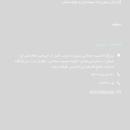
گزارش سیل بند سیستان و بلوچستان
بیشتر
اطلاعات تماس
بزرگراه شهید محلاتی شرق به غرب – قبل از خروجی امام علی(ع)
شمال- دسترسی محلی-کوچه شهید صالحی- مقابل درب درمانگاه
مسجد جامع قاسم ابن الحسن – طبقه دوم
09379505741
02134605
info@toloo.org