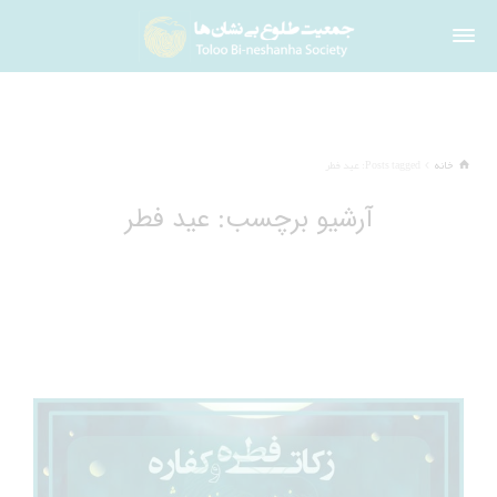
خانه
Posts tagged: عید فطر
آرشیو برچسب: عید فطر