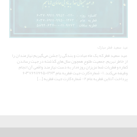
عید سعید فطر مبارک
عید سعید فطر که یک ماه عبادت و بندگی را جشن می‌گیریم نیازمندان را
از خاطر نبریم. جمعیت طلوع همچون سال‌های گذشته در جهت رساندن
کفاره و فطریات شما عزیزان روزه‌دار به دست نیازمند واقعی آن انجام
وظیفه می‌کند. 1- شماره کارت جهت فطریه عام ۶٠٣٧۶٩١١٩٩۵٠١٢۶٣
پرداخت آنلاین فطریه عام 2- شماره کارت جهت فطریه […]