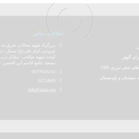
اطلاعات تماس
بزرگراه شهید محلاتی شرق به غ
ن
خروجی امام علی(ع) شمال- د
کوچه شهید صالحی- مقابل درب 
ای گوهر
مسجد جامع قاسم ابن الحسن –
ای صفر مرزی 1405
09379505741
 سیستان و بلوچستان
02134605
info@toloo.org