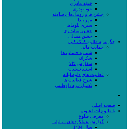
خونه مادری
خونه پدری
جشن ها و رویدادهای سالانه
مهر یلدا
سبزی پلوماهی
جشن پیمانداری
جشن همدلی
چگونه به طلوع کمک کنیم
حمایت مالی
شماره حساب ها
شکرانه
سفارش کالا
استند تسلیت
فعالیت های داوطلبانه
شرح فعالیت ها
تکمیل فرم داوطلبی
صفحه اصلی
با طلوع آشنا شویم
معرفی طلوع
گزارش عملکردهای سالیانه
سال 1404