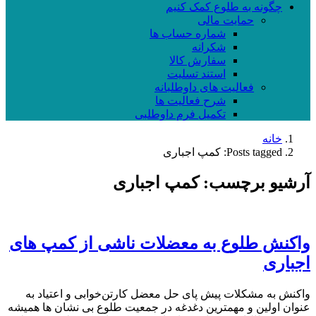
چگونه به طلوع کمک کنیم
حمایت مالی
شماره حساب ها
شکرانه
سفارش کالا
استند تسلیت
فعالیت های داوطلبانه
شرح فعالیت ها
تکمیل فرم داوطلبی
خانه
Posts tagged: کمپ اجباری
آرشیو برچسب: کمپ اجباری
واکنش طلوع به معضلات ناشی از کمپ های
اجباری
واکنش به مشکلات پیش پای حل معضل کارتن‌خوابی و اعتیاد به
عنوان اولین و مهمترین دغدغه در جمعیت طلوع بی نشان ها همیشه