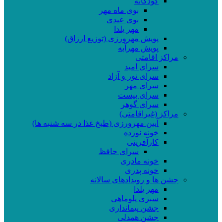
کودکانه
بوی ماه مهر
بوی عیدی
مهر یلدا
پویش مهرورزی (توزیع ارزاق)
پویش مهرآبه
مراکز اقامتی
سرای امید
سرای نور و آزاد
سرای مهر
سرای بیست
سرای گوهر
مراکز (غیراقامتی)
آیین مهرورزی (طبخ غذا در سه شنبه ها)
خونه نوزده
کارآفرینی
سرای حافظ
خونه مادری
خونه پدری
جشن ها و رویدادهای سالانه
مهر یلدا
سبزی پلوماهی
جشن پیمانداری
جشن همدلی