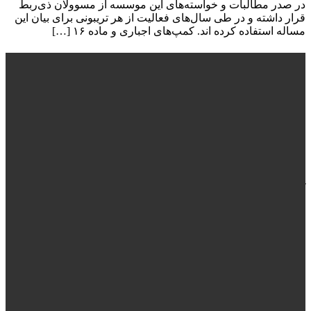
در صدر مطالبات و خواسته‌های این موسسه از مسوولان ذی‌ربط
قرار داشته و در طی سال‌های فعالیت از هر تریبونی برای بیان این
مساله استفاده کرده اند. کمپ‌های اجباری و ماده ١۶ […]
درباره ما
جمعیت طلوع بی نشان ها به عنوان حامی تخصصی افراد درگیر با
معضل کارتن خوابی و اعتیاد علاوه بر کمک به درمان و بازگرداندن
موثر این افراد به جامعه، با تغییر نگرش و یادآوری مسئولیت های
فردی نسبت به آسیب دیدگان اجتماعی و مسئله بی خانمانی پایگاهی
برای حضور آگاهانه افراد جامعه است.
آرشیو اخبار
معرفی بلال خان
تعطیل شدن سرای گوهر
آغاز پروژه بچه های صفر مرزی 1405
گزارش سیل بند سیستان و بلوچستان
بیشتر
اطلاعات تماس