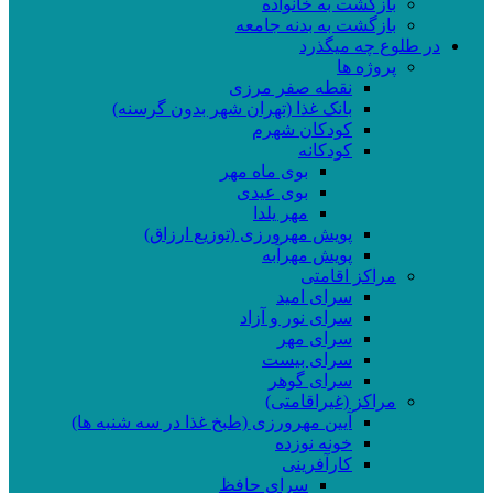
بازگشت به خانواده
بازگشت به بدنه جامعه
در طلوع چه میگذرد
پروژه ها
نقطه صفر مرزی
بانک غذا (تهران شهر بدون گرسنه)
کودکان شهرم
کودکانه
بوی ماه مهر
بوی عیدی
مهر یلدا
پویش مهرورزی (توزیع ارزاق)
پویش مهرآبه
مراکز اقامتی
سرای امید
سرای نور و آزاد
سرای مهر
سرای بیست
سرای گوهر
مراکز (غیراقامتی)
آیین مهرورزی (طبخ غذا در سه شنبه ها)
خونه نوزده
کارآفرینی
سرای حافظ