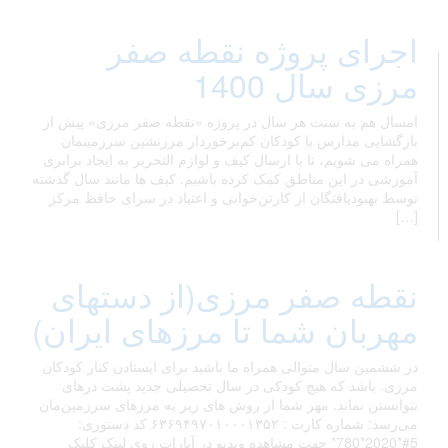
اجرای پروژه نقطه صفر
مرزی سال 1400
امسال هم به سنت هر سال در پروژه «نقطه صفر مرزی» پیش از
بازگشایی مدارس با کودکان کم‌برخوردار مرزنشین سرزمینمان
همراه می شویم، تا با ارسال کیف و لوازم التحریر به ایجاد برابری
آموزشی در این مناطق کمک کرده باشیم. کیف ها مانند سال گذشته
توسط بهبودیافتگان از کارتن‌خوابی و اعتیاد در سرای حافظ مرکز
[…]
نقطه صفر مرزی(از دستهای
مهربان شما تا مرزهای ایران)
در ششمین سال متوالی همراه ما باشید برای ایستادن کنار کودکان
مرزی. باشد که هیچ کودکی در سال تحصیلی جدید پشت درهای
نتوانستن نماند. مهر شما از روش های زیر به مرزهای سرزمین‌مان
می‌رسد: شماره کارت : ۶۳۶۹۴۹۷۰۱۰۰۰۱۳۵۲ کد دستوری:
5#*2020*780* جهت مشاهده ویدیو در آپارات روی لینک کلیک