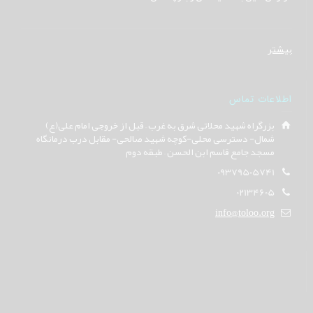
بیشتر
اطلاعات تماس
بزرگراه شهید محلاتی شرق به غرب – قبل از خروجی امام علی(ع)
شمال- دسترسی محلی-کوچه شهید صالحی- مقابل درب درمانگاه
مسجد جامع قاسم ابن الحسن – طبقه دوم
09379505741
02134605
info@toloo.org