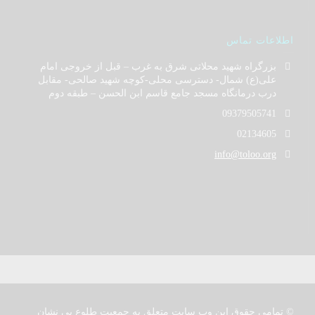
اطلاعات تماس
بزرگراه شهید محلاتی شرق به غرب – قبل از خروجی امام
علی(ع) شمال- دسترسی محلی-کوچه شهید صالحی- مقابل
درب درمانگاه مسجد جامع قاسم ابن الحسن – طبقه دوم
09379505741
02134605
info@toloo.org
© تمامی حقوق این وب سایت متعلق به جمعیت طلوع بی نشان