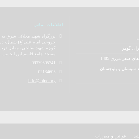
اطلاعات تماس
بزرگراه شهید محلاتی شرق به غ
ن
خروجی امام علی(ع) شمال- د
کوچه شهید صالحی- مقابل درب 
ای گوهر
مسجد جامع قاسم ابن الحسن –
ای صفر مرزی 1405
09379505741
 سیستان و بلوچستان
02134605
info@toloo.org
شد.
قوانین و مقررات