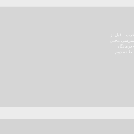
رب – قبل از
سترسی محلی-
درمانگاه
 طبقه دوم