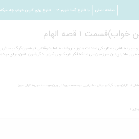
صفحه اصلی
با طلوع آشنا شویم
طلوع برای کارتن خواب چه میکند
)قسمت 1 قصه الهام
رو سپرده باشی به تاریکی اما دلت هنوز با روشنیه. اما یه وقتایی تو همون گرگ و می
یه روز مادرای این سرزمین، بی اینکه فکر تاریک و روشن زندگی‌شون باشن، برای بچه‌هاش
شان ها
,
کارتن خواب
,
گرگ و میش
,
معتبرترین موسسه خیریه در ایران
,
موسسه خیریه دارای مجوز
‌اند
*