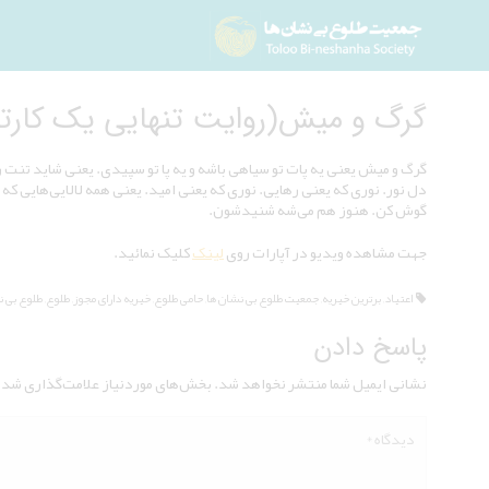
گرگ و میش(روایت تنهایی یک کارتن خواب
گرگ و میش یعنی یه پات تو سیاهی باشه و یه پا تو سپیدی. یعنی شاید تنت 
دل نور. نوری که یعنی رهایی. نوری که یعنی امید. یعنی همه لالایی‌هایی که 
گوش کن. هنوز هم می‌شه شنیدشون.
جهت مشاهده ویدیو در آپارات روی
لینک
کلیک نمائید.
اعتیاد
,
برترین خیریه
,
جمعیت طلوع بی نشان ها
,
حامی طلوع
,
خیریه دارای مجوز
,
طلوع
,
طلوع بی ن
پاسخ دادن
نشانی ایمیل شما منتشر نخواهد شد.
بخش‌های موردنیاز علامت‌گذاری شده